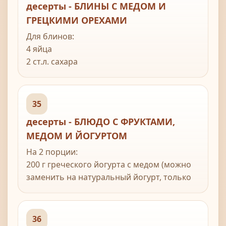
десерты - БЛИНЫ С МЕДОМ И
ГРЕЦКИМИ ОРЕХАМИ
Для блинов:
4 яйца
2 ст.л. сахара
1 ч. л. соли
2 ст. молока
1 ст. воды
35
мука
десерты - БЛЮДО С ФРУКТАМИ,
МЕДОМ И ЙОГУРТОМ
Для начинки:
стакан меда и стакан грецких орехов
На 2 порции:
200 г греческого йогурта с медом (можно
заменить на натуральный йогурт, только
добавьте немного меда)
10 мл (2 ч л) тертой цедры лимона
набор свежих фруктов
36