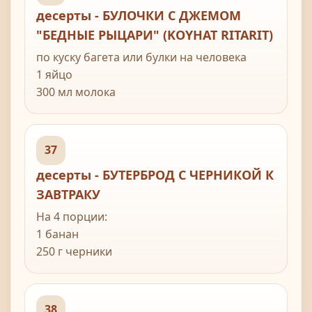
банан
десерты - БУЛОЧКИ С ДЖЕМОМ
"БЕДНЫЕ РЫЦАРИ" (KOYHAT RITARIT)
по куску багета или булки на человека
1 яйцо
300 мл молока
щепотка соли
сливочное масло для обжаривания
брусничное варенье
37
десерты - БУТЕРБРОД С ЧЕРНИКОЙ К
ЗАВТРАКУ
На 4 порции:
1 банан
250 г черники
200 г творога
4 куска хлеба с семечками или грецкими
орехами
38