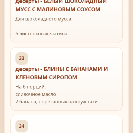
десерты - БЕЛЫЙ ШОКОЛАДНЫЙ
МУСС С МАЛИНОВЫМ СОУСОМ
Для шоколадного мусса:
6 листочков желатина
1 л сливок
100 г сахара
300 г белого шоколада
33
1 ст. л. апельсинового ликера
десерты - БЛИНЫ С БАНАНАМИ И
КЛЕНОВЫМ СИРОПОМ
Для малинового соуса:
На 6 порций:
200 г малины
сливочное масло
3 ст.л. сахара
2 банана, порезанных на кружочки
1 ст.л. лимонного сока
25 г орехов пекан, мелко порезанных
малина для украшения
4 готовых блина
кленовый сироп
34
ванильное мороженое