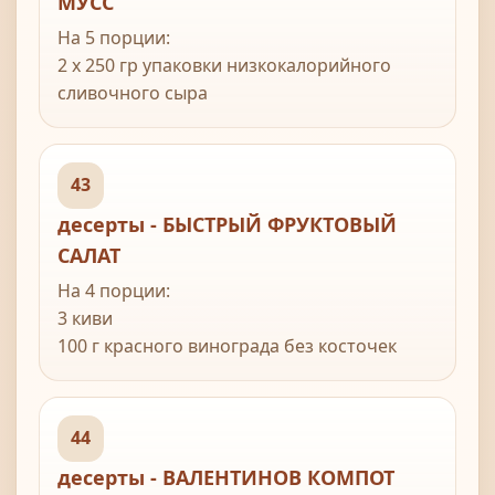
МУСС
На 5 порции:
2 х 250 гр упаковки низкокалорийного
сливочного сыра
50 гр (2 oz) сахарной пудры
1 лимон, только сок
250 гр замороженной малины
43
десерты - БЫСТРЫЙ ФРУКТОВЫЙ
САЛАТ
На 4 порции:
3 киви
100 г красного винограда без косточек
2 апельсина
натуральный йогурт или фромаж фре
4 ч л тростникового сахара
44
десерты - ВАЛЕНТИНОВ КОМПОТ