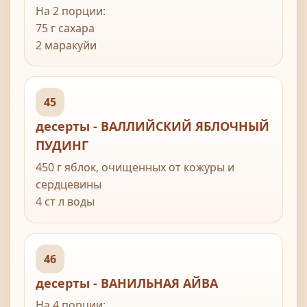
На 2 порции:
75 г сахара
2 маракуйи
150 г свежей малины
45
десерты - ВАЛЛИЙСКИЙ ЯБЛОЧНЫЙ
ПУДИНГ
450 г яблок, очищенных от кожуры и
сердцевины
4 ст л воды
100 г сахара
4 гвоздики
35 г сливочного масла
46
50 г муки
десерты - ВАНИЛЬНАЯ АЙВА
450 мл молока
25 г сахара
На 4 порции: