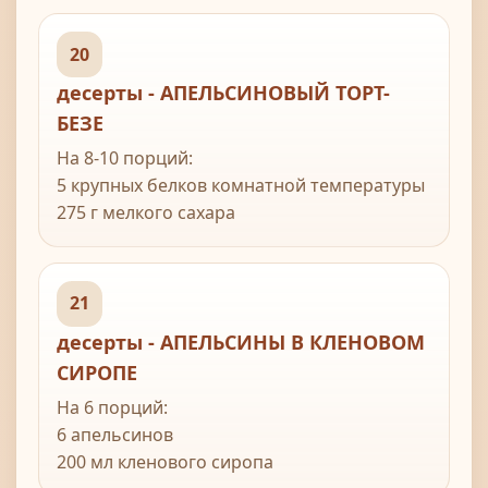
20
десерты - АПЕЛЬСИНОВЫЙ ТОРТ-
БЕЗЕ
На 8-10 порций:
5 крупных белков комнатной температуры
275 г мелкого сахара
1 ч л апельсинового сока
1 ч л крахмала, просеянного
21
Для апельсиновой начинки:
десерты - АПЕЛЬСИНЫ В КЛЕНОВОМ
2 ст л крахмала, просеянного
СИРОПЕ
4 крупных желтка
100 г мелкого сахара
На 6 порций:
тертая цедра и сок 2 апельсинов
6 апельсинов
100 мл обезжиренного молока
200 мл кленового сиропа
150 мл взбитых сливок