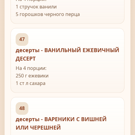
2 яйца, разделить желток и белок
1 стручок ванили
несколько капель ванильной эссенции
5 горошков черного перца
250 г сахара
тертая цедра 1 лимона
500 мл воды
47
4-5 шт айвы (в зависимости от размера)
десерты - ВАНИЛЬНЫЙ ЕЖЕВИЧНЫЙ
ДЕСЕРТ
На 4 порции:
250 г ежевики
1 ст л сахара
150 г готового заварного крема
1 стручок ванили
140 мл сливок
48
десерты - ВАРЕНИКИ С ВИШНЕЙ
ИЛИ ЧЕРЕШНЕЙ