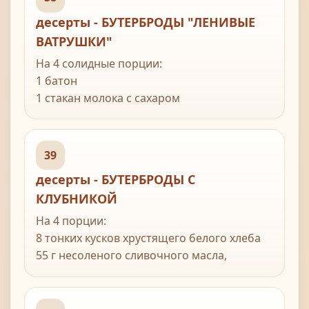
1 ст л жидкого меда
десерты - БУТЕРБРОДЫ "ЛЕНИВЫЕ
ВАТРУШКИ"
На 4 солидные порции:
1 батон
1 стакан молока с сахаром
Начинка:
творог - 250 г,
39
1 яйцо,
десерты - БУТЕРБРОДЫ С
сахар по вкусу.
КЛУБНИКОЙ
На 4 порции:
8 тонких кусков хрустящего белого хлеба
55 г несоленого сливочного масла,
размягченного
225 г клубники
2 ст л сахарной пудры