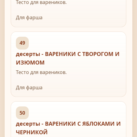
Тесто для вареников.
Для фарша
800 г вишни или черешни,
1/2 стакана сахара,
3 ст. ложки картофельного крахмала.
49
десерты - ВАРЕНИКИ С ТВОРОГОМ И
ИЗЮМОМ
Тесто для вареников.
Для фарша
500 г творога,
1 яйцо,
3 ст. ложки изюма,
50
2 ст. ложки сахара,
десерты - ВАРЕНИКИ С ЯБЛОКАМИ И
соль по вкусу.
ЧЕРНИКОЙ