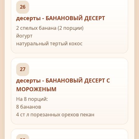
50 мл растительного масла
26
десерты - БАНАНОВЫЙ ДЕСЕРТ
Для сиропа:
175 мл воды
2 спелых банана (2 порции)
300 г сахара
йогурт
сок 1 лимона
натуральный тертый кокос
орехи пекан
корица
сахар
27
лимонный сок
десерты - БАНАНОВЫЙ ДЕСЕРТ С
кокос
МОРОЖЕНЫМ
На 8 порций:
8 бананов
4 ст л порезанных орехов пекан
Для соуса тоффи:
300 г сахара