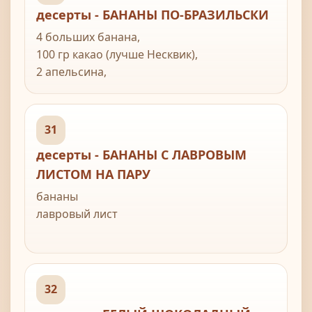
Тесто:
десерты - БАНАНЫ ПО-БРАЗИЛЬСКИ
1 яйцо
0,25 ст. крахмала
4 больших банана,
0,5 ст.муки
100 гр какао (лучше Несквик),
6 ст.л. холодной воды (или сколько нужно,
2 апельсина,
чтоб получилось жидкое тесто)
2 киви,
растительное масло для фритюра
2 стаканчика йогурта.
31
десерты - БАНАНЫ С ЛАВРОВЫМ
ЛИСТОМ НА ПАРУ
бананы
лавровый лист
32