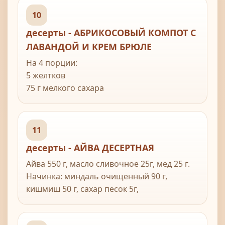
10
десерты - АБРИКОСОВЫЙ КОМПОТ С
ЛАВАНДОЙ И КРЕМ БРЮЛЕ
На 4 порции:
5 желтков
75 г мелкого сахара
50 мл молока
450 мл жирных сливок
2 стручка ванили, порезанных пополам
11
десерты - АЙВА ДЕСЕРТНАЯ
Компот:
40 г несоленого сливочного масла
Айва 550 г, масло сливочное 25г, мед 25 г.
100 г мелкого сахара
Начинка: миндаль очищенный 90 г,
абрикосовый бренди или бренди
кишмиш 50 г, сахар песок 5г,
10 абрикосов, порезанных пополам,
Крем: молоко сгущенное 40г, масло
косточку вынуть
сливочное 50 г.