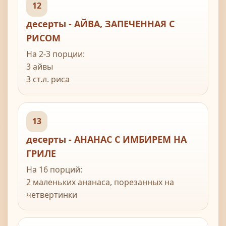
пара веточек свежей или сушеной лаванды
12
десерты - АЙВА, ЗАПЕЧЕННАЯ С
РИСОМ
На 2-3 порции:
3 айвы
3 ст.л. риса
1-2 ст.л. сахара
0.5 стакана изюма
3 ст.л. растопленного сливочного масла
13
0.5 стакана очищенных грецких орехов
десерты - АНАНАС С ИМБИРЕМ НА
ГРИЛЕ
На 16 порций:
2 маленьких ананаса, порезанных на
четвертинки
4 ст л имбирного сиропа