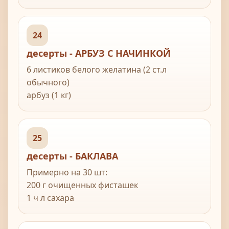
2 ст л морской или крупной соли
горсть мяты
24
десерты - АРБУЗ С НАЧИНКОЙ
6 листиков белого желатина (2 ст.л
обычного)
арбуз (1 кг)
500 г желтых персиков
2-3 ст.л. лимонного сока
2 ст.л кленового сиропа (можно и больше)
25
2 ст.л. апельсинового ликера
десерты - БАКЛАВА
Примерно на 30 шт:
200 г очищенных фисташек
1 ч л сахара
2 ч л розовой воды
270 г теста фило