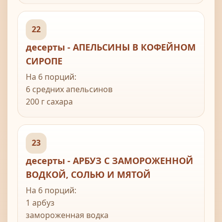
22
десерты - АПЕЛЬСИНЫ В КОФЕЙНОМ
СИРОПЕ
На 6 порций:
6 средних апельсинов
200 г сахара
50 мл холодной воды
100 мл кипятка
100 мл крепкого свежезаваренного кофе
23
50 г фисташковых орехов по желанию
десерты - АРБУЗ С ЗАМОРОЖЕННОЙ
ВОДКОЙ, СОЛЬЮ И МЯТОЙ
На 6 порций:
1 арбуз
замороженная водка