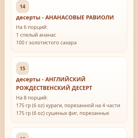
14
десерты - АНАНАСОВЫЕ РАВИОЛИ
На 6 порций:
1 спелый ананас
100 г золотистого сахара
2 ванильных стручка
маленький пучок мяты
2 ст л крем фреш или сметаны
15
2 ст л маскапоне
десерты - АНГЛИЙСКИЙ
1 манго, мелко порезанный
РОЖДЕСТВЕНСКИЙ ДЕСЕРТ
500 г малины
8 шт клубники, мелко порезаннок
На 8 порций:
горсть черники
175 гр (6 oz) кураги, порезанной на 4 части
2 маракуйи, порезанных пополам
175 гр (6 oz) сушеных фиг, порезанных
также
175 гр (6 oz) чернослива, порезанного
также