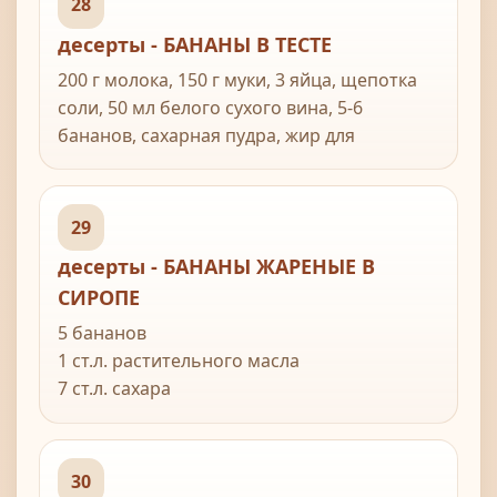
28
3 полоски апельсиновой цедры
десерты - БАНАНЫ В ТЕСТЕ
40 г несоленого масла
200 г молока, 150 г муки, 3 яйца, щепотка
Для шоколадного соуса:
соли, 50 мл белого сухого вина, 5-6
250 г шоколада (как минимум 70% какао)
бананов, сахарная пудра, жир для
50 г сливочного масла
жарения.
1 ст л светлой патоки
29
Для ванильных сливок:
десерты - БАНАНЫ ЖАРЕНЫЕ В
2 ст л жирных сливок
СИРОПЕ
1 ст сахарной пудры
250 мл маскарпоне
5 бананов
1/2 ч л ванильного экстракта
1 ст.л. растительного масла
7 ст.л. сахара
2 ст.л. холодной воды
1-2 ч.л. кунжута
30