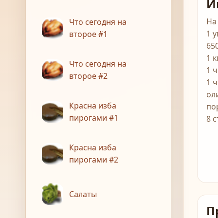
И
На
Что сегодня на
1 
второе #1
65
1 к
Что сегодня на
1 ч
второе #2
1 ч
ол
Красна изба
по
пирогами #1
8 с
Красна изба
пирогами #2
Салаты
П