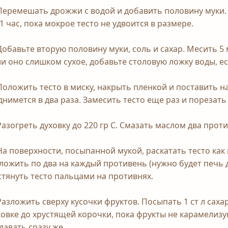
 Перемешать дрожжи с водой и добавить половину муки.
 1 час, пока мокрое тесто не удвоится в размере.
 Добавьте вторую половину муки, соль и сахар. Месить 5
ли оно слишком сухое, добавьте столовую ложку воды, е
 Положить тесто в миску, накрыть пленкой и поставить на
днимется в два раза. Замесить тесто еще раз и порезать 
 Разогреть духовку до 220 гр С. Смазать маслом два проти
 На поверхности, посыпанной мукой, раскатать тесто как
ложить по два на каждый противень (нужно будет печь
стянуть тесто пальцами на противнях.
 Разложить сверху кусочки фруктов. Посыпать 1 ст л сахар
ховке до хрустящей корочки, пока фрукты не карамелизу
давать сразу же.