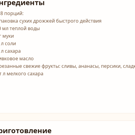
нгредиенты
 8 порций:
упаковка сухих дрожжей быстрого действия
0 мл теплой воды
г муки
 л соли
 л сахара
ивковое масло
резанные свежие фрукты: сливы, ананасы, персики, слад
т л мелкого сахара
риготовление