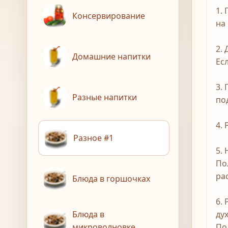
1.
Консервирование
на
2.
Домашние напитки
Ес
3.
Разные напитки
по
4.
Разное #1
5.
По
ра
Блюда в горшочках
6.
Блюда в
ду
микроволновке
По