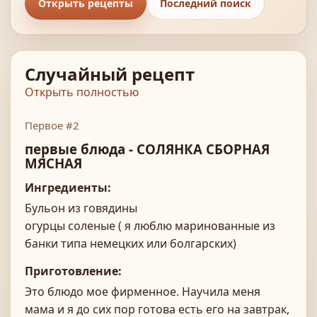
Открыть рецепты
Последний поиск
Случайный рецепт
Открыть полностью
Первое #2
первые блюда - СОЛЯНКА СБОРНАЯ
МЯСНАЯ
Ингредиенты:
Бульон из говядины
огурцы соленые ( я люблю маринованные из
банки типа немецких или болгарских)
маслины с косточками
Приготовление:
мясо копченое - 200 г
Это блюдо мое фирменное. Научила меня
колбаса копченая - 200 г (насчет копченостей -
мама и я до сих пор готова есть его на завтрак,
тут уж что есть в доме, или купите на свой вкус,